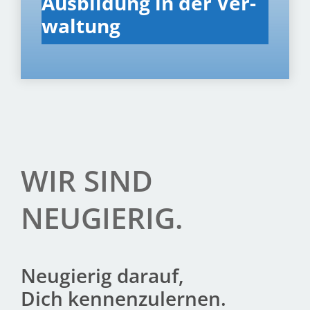
Aus­bil­dung in der Ver­
wal­tung
WIR SIND
NEUGIERIG.
Neu­gie­rig dar­auf,
Dich ken­nen­zu­ler­nen.