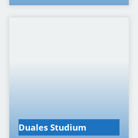
Dua­les Stu­di­um