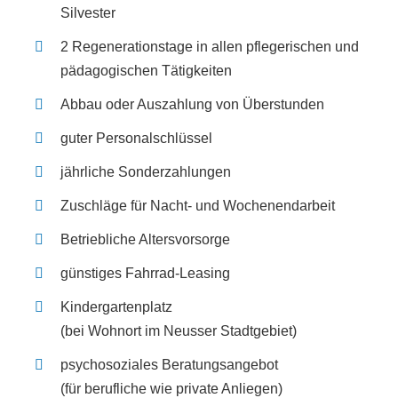
Sil­ves­ter
2 Rege­ne­ra­ti­ons­ta­ge in allen pfle­ge­ri­schen und
päd­ago­gi­schen Tätig­kei­ten
Abbau oder Aus­zah­lung von Über­stun­den
guter Per­so­nal­schlüs­sel
jähr­li­che Son­der­zah­lun­gen
Zuschlä­ge für Nacht- und Wochen­end­ar­beit
Betrieb­li­che Alters­vor­sor­ge
güns­ti­ges Fahr­rad-Lea­sing
Kin­der­gar­ten­platz
(bei Wohn­ort im Neus­ser Stadt­ge­biet)
psy­cho­so­zia­les Bera­tungs­an­ge­bot
(für beruf­li­che wie pri­va­te Anlie­gen)