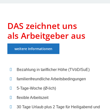
DAS zeich­net uns
als Arbeit­ge­ber aus
wei­te­re Infor­ma­tio­nen
Bezah­lung in tarif­li­cher Höhe (TVöD/SuE)
fami­li­en­freund­li­che Arbeits­be­din­gun­gen
5‑Ta­ge-Woche (Ø‑lich)
fle­xi­ble Arbeits­zeit
30 Tage Urlaub plus 2 Tage für Hei­lig­abend und