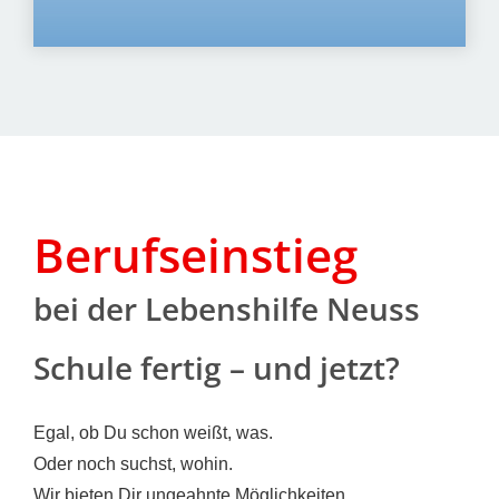
Berufs­ein­stieg
bei der Lebens­hil­fe Neuss
Schu­le fer­tig – und jetzt?
Egal, ob Du schon weißt, was.
Oder noch suchst, wohin.
Wir bie­ten Dir unge­ahn­te Mög­lich­kei­ten.