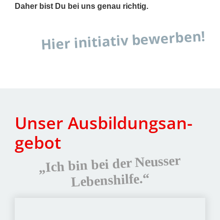
Daher bist Du bei uns genau rich­tig.
Hier initia­tiv bewer­ben!
Unser Aus­bil­dungs­an­
ge­bot
„Ich bin bei der Neus­ser
Lebens­hil­fe.“