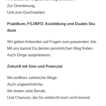
Zur Ori­en­tie­rung.
Und zum Durch­star­ten.
Prak­ti­kum, FSJ/BFD, Aus­bil­dung und Dua­les Stu­
di­um
Wir geben Ant­wor­ten auf Fra­gen zum pas­sen­den Job.
Mit uns kannst Du dei­nen per­sön­li­chen Weg fin­den.
Auch Din­ge aus­pro­bie­ren.
Zukunft mit Sinn und Poten­zi­al
Wir eröff­nen zahl­rei­che Wege.
Auch unge­wöhn­li­che.
Wir bie­ten vie­le Beru­fe.
Und Chan­cen, die Du viel­leicht noch nicht kennst.