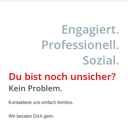
Enga­giert.
Pro­fes­sio­nell.
Sozi­al.
Du bist noch unsi­cher?
Kein Pro­blem.
Kon­tak­tie­re uns ein­fach form­los.
Wir bera­ten Dich gern.