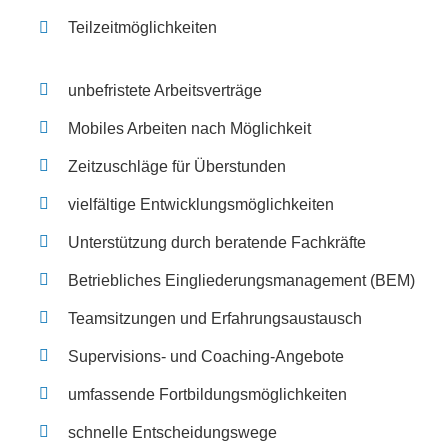
Teil­zeit­mög­lich­kei­ten
unbe­fris­te­te Arbeits­ver­trä­ge
Mobi­les Arbei­ten nach Mög­lich­keit
Zeit­zu­schlä­ge für Über­stun­den
viel­fäl­ti­ge Ent­wick­lungs­mög­lich­kei­ten
Unter­stüt­zung durch bera­ten­de Fach­kräf­te
Betrieb­li­ches Ein­glie­de­rungs­ma­nage­ment (BEM)
Team­sit­zun­gen und Erfah­rungs­aus­tausch
Super­vi­si­ons- und Coa­ching-Ange­bo­te
umfas­sen­de Fort­bil­dungs­mög­lich­kei­ten
schnel­le Ent­schei­dungs­we­ge