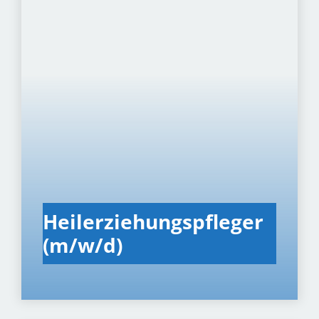
Hei­ler­zie­hungs­pfle­ger
(m/w/d)