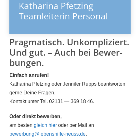
Katha­ri­na Pfet­zing
Team­lei­te­rin Per­so­nal
Prag­ma­tisch. Unkom­pli­ziert.
Und gut. – Auch bei Bewer­
bun­gen.
Ein­fach anru­fen!
Katha­ri­na Pfet­zing oder Jen­ni­fer Rupps beant­wor­ten
ger­ne Dei­ne Fra­gen.
Kon­takt unter Tel. 02131 — 369 18 46.
Oder direkt bewer­ben,
am bes­ten
gleich hier
oder per Mail an
bewerbung@lebenshilfe-neuss.de
.